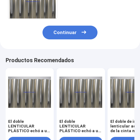
3d del lado doble claro
LENTICULAR PLÁSTICO
Continuar
Productos Recomendados
El doble
El doble
El doble de im
LENTICULAR
LENTICULAR
lenticular adh
PLÁSTICO echó a un
PLÁSTICO echó a un
de la cinta má
lado doble de
lado pegamento
fuerte LENTI