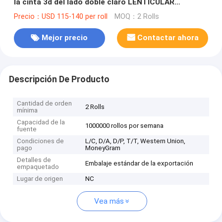
la cinta 3d del lado doble claro LENTICULAR
PLÁSTICO
Precio：USD 115-140 per roll
MOQ：2 Rolls
Mejor precio
Contactar ahora
Descripción De Producto
Cantidad de orden
2 Rolls
mínima
Capacidad de la
1000000 rollos por semana
fuente
Condiciones de
L/C, D/A, D/P, T/T, Western Union,
pago
MoneyGram
Detalles de
Embalaje estándar de la exportación
empaquetado
Lugar de origen
NC
Vea más