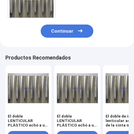
fuertes lenticulares echó a
un lado cinta adhesiva
Continuar
Productos Recomendados
El doble
El doble
El doble de im
LENTICULAR
LENTICULAR
lenticular adh
PLÁSTICO echó a un
PLÁSTICO echó a un
de la cinta má
lado doble de
lado pegamento
fuerte LENTI