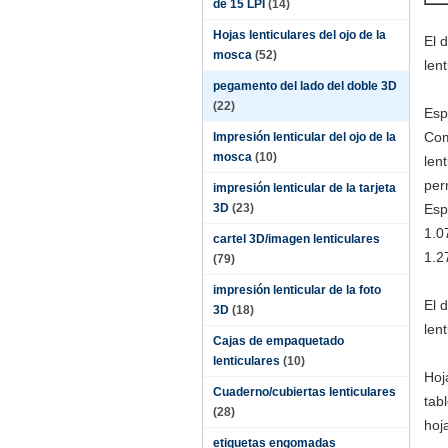
de 15 LPI
(14)
Hojas lenticulares del ojo de la
El 
mosca
(52)
lent
pegamento del lado del doble 3D
(22)
Esp
Com
Impresión lenticular del ojo de la
mosca
(10)
len
per
impresión lenticular de la tarjeta
3D
(23)
Esp
1.0
cartel 3D/imagen lenticulares
1.2
(79)
impresión lenticular de la foto
El 
3D
(18)
lent
Cajas de empaquetado
lenticulares
(10)
Hoja
Cuaderno/cubiertas lenticulares
tab
(28)
hoj
etiquetas engomadas