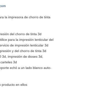
.com
a la impresora de chorro de tinta
resión del chorro de tinta 3d
ilice para la impresión lenticular del
ervicio de impresión lenticular 3d
presión y del chorro de tinta 3d
 3d, impresión de dioses 3d,
 carteles 3d
 soporte echó a un lado blanco auto-
 producto en ellos