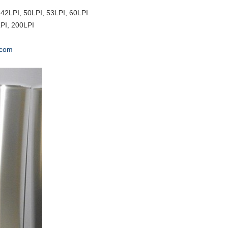
, 42LPI, 50LPI, 53LPI, 60LPI
LPI, 200LPI
.com