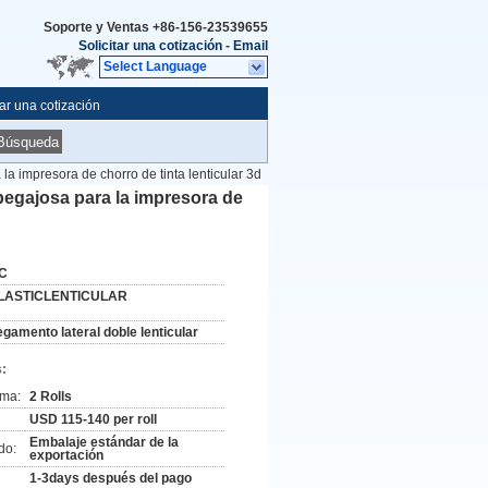
Soporte y Ventas
+86-156-23539655
Solicitar una cotización
-
Email
Select Language
tar una cotización
Búsqueda
 impresora de chorro de tinta lenticular 3d
egajosa para la impresora de
C
LASTICLENTICULAR
egamento lateral doble lenticular
:
ima:
2 Rolls
USD 115-140 per roll
Embalaje estándar de la
do:
exportación
1-3days después del pago