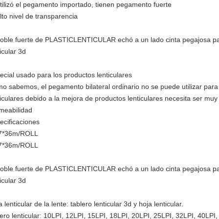
utilizó el pegamento importado, tienen pegamento fuerte
alto nivel de transparencia
doble fuerte de PLASTICLENTICULAR echó a un lado cinta pegajosa par
icular 3d
ecial usado para los productos lenticulares
o sabemos, el pegamento bilateral ordinario no se puede utilizar para
ticulares debido a la mejora de productos lenticulares necesita ser mu
meabilidad
ecificaciones
7*36m/ROLL
7*36m/ROLL
doble fuerte de PLASTICLENTICULAR echó a un lado cinta pegajosa par
icular 3d
 lenticular de la lente: tablero lenticular 3d y hoja lenticular.
lero lenticular: 10LPI, 12LPI, 15LPI, 18LPI, 20LPI, 25LPI, 32LPI, 40LPI