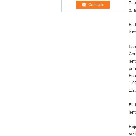
7. 
8. 
El 
lent
Esp
Com
len
per
Esp
1.0
1.2
El 
lent
Hoja
tab