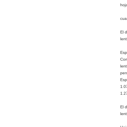
hoj
cua
El 
lent
Esp
Com
len
per
Esp
1.0
1.2
El 
lent