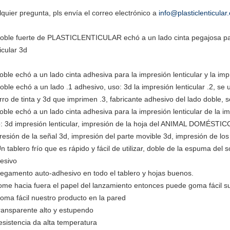
lquier pregunta, pls envía el correo electrónico a
info@plasticlenticular
doble fuerte de PLASTICLENTICULAR echó a un lado cinta pegajosa par
icular 3d
doble echó a un lado cinta adhesiva para la impresión lenticular y la imp
doble echó a un lado .1 adhesivo, uso: 3d la impresión lenticular .2, se ut
rro de tinta y 3d que imprimen .3, fabricante adhesivo del lado doble, s
doble echó a un lado cinta adhesiva para la impresión lenticular de la im
: 3d impresión lenticular, impresión de la hoja del ANIMAL DOMÉSTICO
resión de la señal 3d, impresión del parte movible 3d, impresión de los
Un tablero frío que es rápido y fácil de utilizar, doble de la espuma del
esivo
pegamento auto-adhesivo en todo el tablero y hojas buenos.
tome hacia fuera el papel del lanzamiento entonces puede goma fácil su
goma fácil nuestro producto en la pared
transparente alto y estupendo
resistencia da alta temperatura