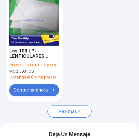
Las 100 LPI
LENTICULARES
PLÁSTICAS PP
Precio:
USD 0.01-1.5 per sheet
ACARICIAN la hoja
MOQ:
500PCS
lenticular plástica de
la lente 3D con el
Obtenga el último precio
pegamento para el
cartel publicitario
Contactar ahora
lenticular 3D
Vea más
Deja Un Mensaje