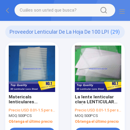
Proveedor Lenticular De La Hoja De 100 LPI
(29)
Matericals
La lente lenticular
lenticulares
clara LENTICULAR
LENTICULARES
PLÁSTICA de la hoja
Precio:
USD 0.01-1.5 per sheet
Precio:
USD 0.01-1.5 per sheet
PLÁSTICOS de la
de la LPI 3D del
MOQ:
500PCS
MOQ:
500PCS
película del ANIMAL
ANIMAL DOMÉSTICO
DOMÉSTICO de la
100 cubre los
Obtenga el último precio
Obtenga el último precio
hoja 3d 0.35m m de la
materiales plásticos