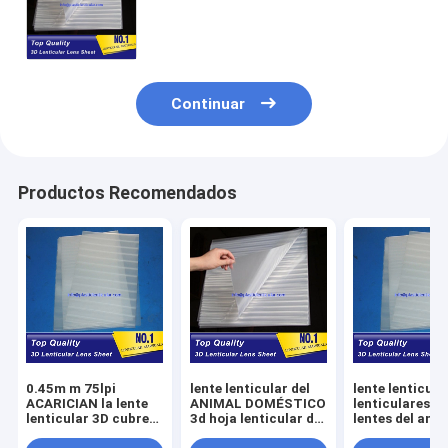
lenticular de la lente del ANIMAL
DOMÉSTICO de 75 LPI sin el
pegamento
Continuar
Productos Recomendados
0.45m m 75lpi
lente lenticular del
lente lenticula
ACARICIAN la lente
ANIMAL DOMÉSTICO
lenticulares de
lenticular 3D cubre
3d hoja lenticular de
lentes del ani
con las hojas
la impresión del tirón
doméstico 3d f