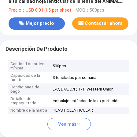
alta calidad hoja lenticular de la lente del ANIMAL
DOMÉSTICO de 75 LPI sin el pegamento
Precio：USD 0.01-1.5 per sheet
MOQ：500pcs
Mejor precio
Contactar ahora
Descripción De Producto
Cantidad de orden
500pcs
mínima
Capacidad de la
3 toneladas por semana
fuente
Condiciones de
L/C, D/A, D/P, T/T, Western Union,
pago
Detalles de
embalaje estándar de la exportación
empaquetado
Nombre de la marca
PLASTICLENTICULAR
Vea más