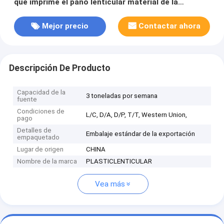
que imprime el paño lenticular material de la
sudadera con capucha del tpu suave lenticular de
encargo de la tela
Mejor precio
Contactar ahora
Descripción De Producto
Capacidad de la
3 toneladas por semana
fuente
Condiciones de
L/C, D/A, D/P, T/T, Western Union,
pago
Detalles de
Embalaje estándar de la exportación
empaquetado
Lugar de origen
CHINA
Nombre de la marca
PLASTICLENTICULAR
Vea más