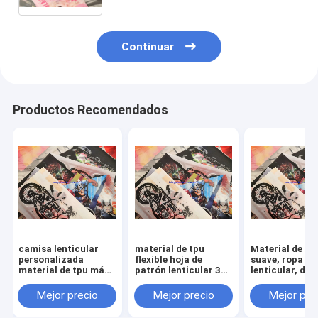
suave lenticular de encargo de la
tela
Continuar
Productos Recomendados
camisa lenticular
material de tpu
Material de tp
personalizada
flexible hoja de
suave, ropa
material de tpu más
patrón lenticular 3d
lenticular, dis
suave vestido
ropa lenticular hoja
patrón de ciclo
lenticular ropa textil
de impresión de tela
hojas de tela
Mejor precio
Mejor precio
Mejor pre
hojas de tela
para ropa de niños
lenticular 3d 
lenticular 3d
camisas de ves