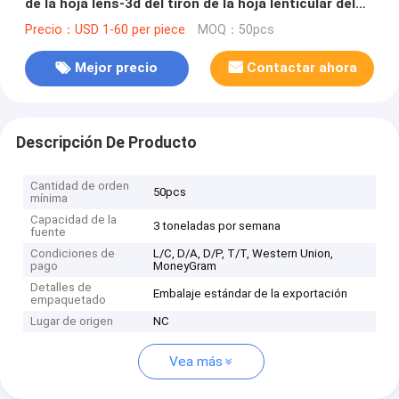
de la hoja lens-3d del tirón de la hoja lenticular del
tirón de 20 LPI para la impresora digital Slovenia
Precio：USD 1-60 per piece
MOQ：50pcs
Mejor precio
Contactar ahora
Descripción De Producto
Cantidad de orden
50pcs
mínima
Capacidad de la
3 toneladas por semana
fuente
Condiciones de
L/C, D/A, D/P, T/T, Western Union,
pago
MoneyGram
Detalles de
Embalaje estándar de la exportación
empaquetado
Lugar de origen
NC
Vea más