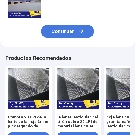
lens-3d del tirón de la hoja
lenticular del tirón de 20 LPI para la
impresora digital Slovenia
Continuar
Productos Recomendados
Compra 20 LPI de la
la lente lenticular del
hoja lenticular
lente de la hoja 3m m
tirón cubre 20 LPI de
gran tamaño 2
picosegundo de
material lenticular
lenticular mat
material lenticular
de las lentes para las
lenticular del 