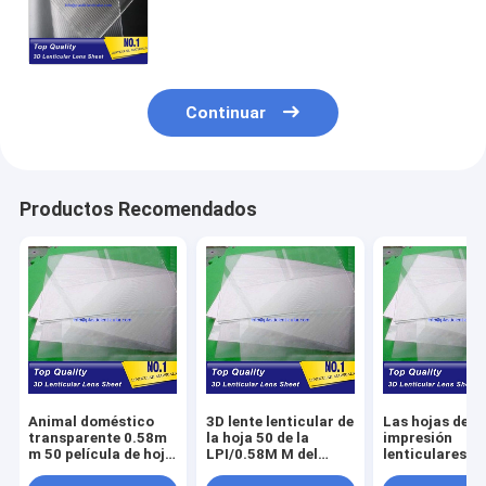
de 50 LPI que imprime el material
lenticular el Camerún de la película
de la hoja de la lente
Continuar
Productos Recomendados
Animal doméstico
3D lente lenticular de
Las hojas de
transparente 0.58m
la hoja 50 de la
impresión
m 50 película de hoja
LPI/0.58M M del
lenticulares
lenticular de la lente
grueso de la talla
lenticulares g