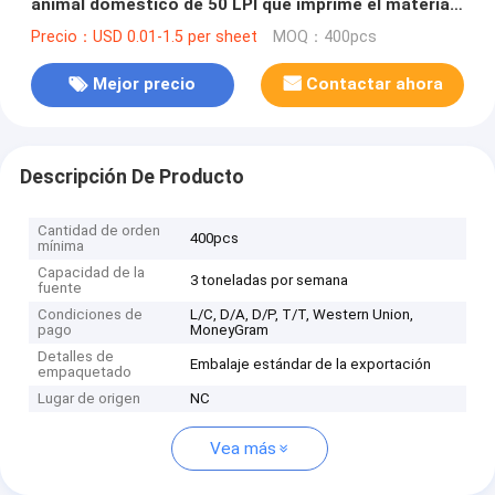
animal doméstico de 50 LPI que imprime el material
lenticular el Camerún de la película de la hoja de la
Precio：USD 0.01-1.5 per sheet
MOQ：400pcs
lente
Mejor precio
Contactar ahora
Descripción De Producto
Cantidad de orden
400pcs
mínima
Capacidad de la
3 toneladas por semana
fuente
Condiciones de
L/C, D/A, D/P, T/T, Western Union,
pago
MoneyGram
Detalles de
Embalaje estándar de la exportación
empaquetado
Lugar de origen
NC
Vea más