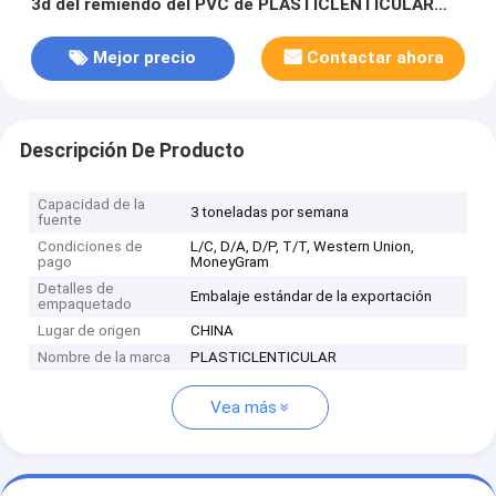
3d del remiendo del PVC de PLASTICLENTICULAR
TPU para la impresión lenticular suave de la ropa de
la camiseta
Mejor precio
Contactar ahora
Descripción De Producto
Capacidad de la
3 toneladas por semana
fuente
Condiciones de
L/C, D/A, D/P, T/T, Western Union,
pago
MoneyGram
Detalles de
Embalaje estándar de la exportación
empaquetado
Lugar de origen
CHINA
Nombre de la marca
PLASTICLENTICULAR
Vea más