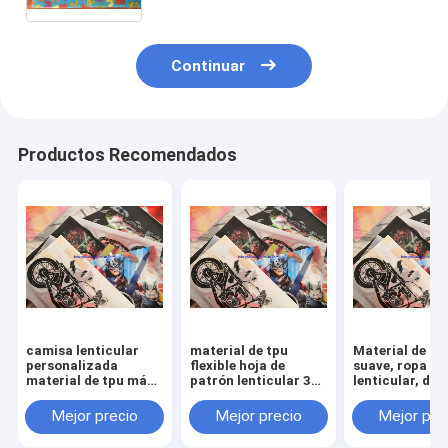
suave de la ropa de la camiseta
Continuar
Productos Recomendados
camisa lenticular
material de tpu
Material de tp
personalizada
flexible hoja de
suave, ropa
material de tpu más
patrón lenticular 3d
lenticular, dis
suave vestido
ropa lenticular hoja
patrón de ciclo
lenticular ropa textil
de impresión de tela
hojas de tela
Mejor precio
Mejor precio
Mejor pre
hojas de tela
para ropa de niños
lenticular 3d 
lenticular 3d
camisas de ves