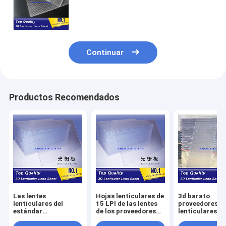
picosegundo 3 de las hojas de 15
LPI mueven de un tirón la lente
lenticular para la impresora
ultravioleta del plano y de chorro de
tinta
Continuar
Productos Recomendados
Las lentes
Hojas lenticulares de
3d barato
lenticulares del
15 LPI de las lentes
proveedores
estándar
de los proveedores
lenticulares de
LENTICULAR
materiales
animación de l