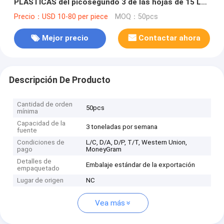
PLÁSTICAS del picosegundo 3 de las hojas de 15 LPI
mueven de un tirón la lente lenticular para la
Precio：USD 10-80 per piece
MOQ：50pcs
impresora ultravioleta del plano y de chorro de tinta
Mejor precio
Contactar ahora
Descripción De Producto
Cantidad de orden
50pcs
mínima
Capacidad de la
3 toneladas por semana
fuente
Condiciones de
L/C, D/A, D/P, T/T, Western Union,
pago
MoneyGram
Detalles de
Embalaje estándar de la exportación
empaquetado
Lugar de origen
NC
Vea más