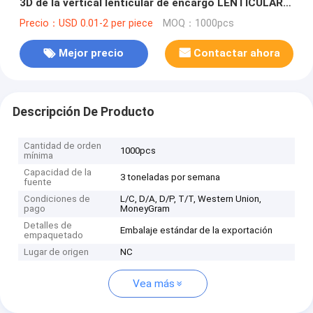
3D de la vertical lenticular de encargo LENTICULAR
PLÁSTICA de la cartelera en venta
Precio：USD 0.01-2 per piece
MOQ：1000pcs
Mejor precio
Contactar ahora
Descripción De Producto
Cantidad de orden
1000pcs
mínima
Capacidad de la
3 toneladas por semana
fuente
Condiciones de
L/C, D/A, D/P, T/T, Western Union,
pago
MoneyGram
Detalles de
Embalaje estándar de la exportación
empaquetado
Lugar de origen
NC
Vea más