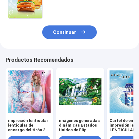
vertical lenticular de encargo
LENTICULAR PLÁSTICA de la
cartelera en venta
Continuar
Productos Recomendados
impresión lenticular
imágenes generadas
Cartel de enca
lenticular de
dinámicas Estados
impresión lent
encargo del tirón 3d
Unidos de Flip
LENTICULAR
del cartel para el
Lenticular del
PLÁSTICO del 