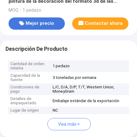
pintura de la decoración del formato 3d de las
imágenes 3d del papel pintado lenticular
MOQ：1 pedazo
LENTICULAR PLÁSTICO del movimiento 3d
Mejor precio
Contactar ahora
Descripción De Producto
Cantidad de orden
1 pedazo
mínima
Capacidad de la
3 toneladas por semana
fuente
Condiciones de
L/C, D/A, D/P, T/T, Western Union,
pago
MoneyGram
Detalles de
Embalaje estándar de la exportación
empaquetado
Lugar de origen
NC
Vea más