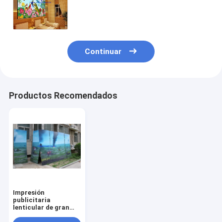
decoración del formato 3d de las
imágenes 3d del papel pintado
lenticular LENTICULAR PLÁSTICO
del movimiento 3d
Continuar
Productos Recomendados
Impresión
publicitaria
lenticular de gran
tamaño