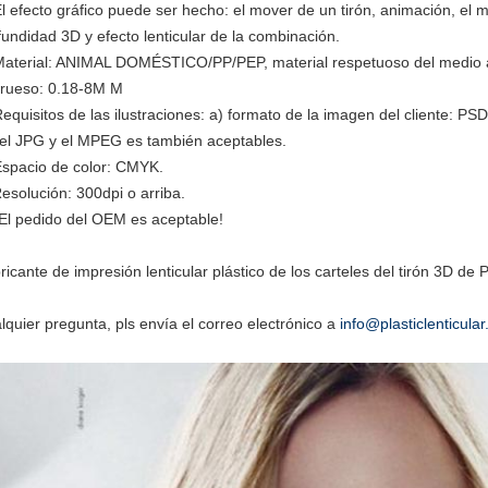
El efecto gráfico puede ser hecho: el mover de un tirón, animación, el
fundidad 3D y efecto lenticular de la combinación.
Material: ANIMAL DOMÉSTICO/PP/PEP, material respetuoso del medio 
rueso: 0.18-8M M
Requisitos de las ilustraciones: a) formato de la imagen del cliente: PSD,
f, el JPG y el MPEG es también aceptables.
Espacio de color: CMYK.
Resolución: 300dpi o arriba.
¡El pedido del OEM es aceptable!
ricante de impresión lenticular plástico de los carteles del tirón 3D
lquier pregunta, pls envía el correo electrónico a
info@plasticlenticula