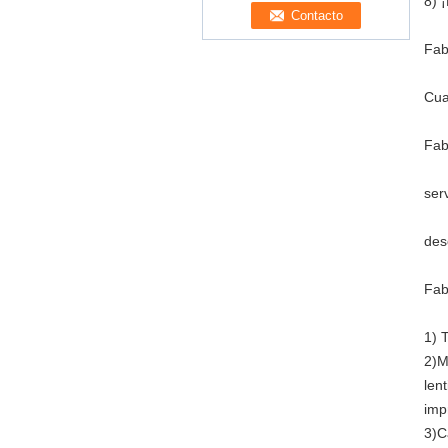
8) 
Fab
Cua
Fab
ser
des
Fab
1) 
2)M
len
imp
3)C