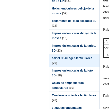
del
de 15 LPI
(14)
tra
Hojas lenticulares del ojo de la
efe
mosca
(52)
ser
pegamento del lado del doble 3D
(22)
Fab
Impresión lenticular del ojo de la
mosca
(10)
efe
impresión lenticular de la tarjeta
cor
3D
(23)
mat
cartel 3D/imagen lenticulares
(79)
Fab
impresión lenticular de la foto
3D
(18)
ser
Cajas de empaquetado
car
lenticulares
(10)
Cuaderno/cubiertas lenticulares
Fab
(28)
ser
etiquetas engomadas