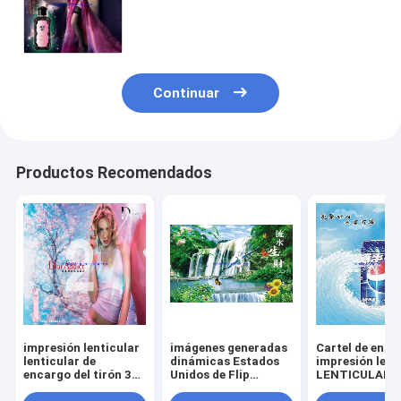
LENTICULAR PLÁSTICO de la tarjeta
3d de la animación del tirón del
movimiento del cartel
Continuar
Productos Recomendados
impresión lenticular
imágenes generadas
Cartel de enca
lenticular de
dinámicas Estados
impresión lent
encargo del tirón 3d
Unidos de Flip
LENTICULAR
del cartel para el
Lenticular del
PLÁSTICO del 