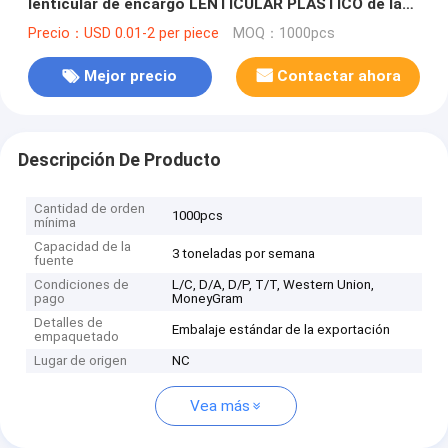
lenticular de encargo LENTICULAR PLÁSTICO de la
tarjeta 3d de la animación del tirón del movimiento
Precio：USD 0.01-2 per piece
MOQ：1000pcs
del cartel
Mejor precio
Contactar ahora
Descripción De Producto
Cantidad de orden
1000pcs
mínima
Capacidad de la
3 toneladas por semana
fuente
Condiciones de
L/C, D/A, D/P, T/T, Western Union,
pago
MoneyGram
Detalles de
Embalaje estándar de la exportación
empaquetado
Lugar de origen
NC
Vea más