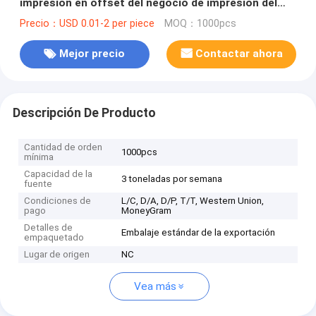
impresión en offset del negocio de impresión del
tirón 3D
Precio：USD 0.01-2 per piece
MOQ：1000pcs
Mejor precio
Contactar ahora
Descripción De Producto
Cantidad de orden
1000pcs
mínima
Capacidad de la
3 toneladas por semana
fuente
Condiciones de
L/C, D/A, D/P, T/T, Western Union,
pago
MoneyGram
Detalles de
Embalaje estándar de la exportación
empaquetado
Lugar de origen
NC
Vea más