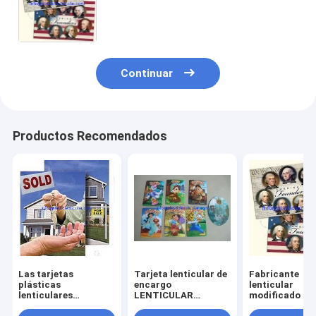
del negocio de impresión del tirón
3D
Continuar
Productos Recomendados
Las tarjetas
Tarjeta lenticular de
Fabricante
plásticas
encargo
lenticular
lenticulares
LENTICULAR
modificado pa
modificadas para
PLÁSTICA de la
requisitos