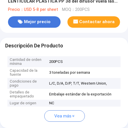
LENTICULAR PLÁSTICA PP 3d del difusor vuela las
películas lenticulares del ojo
Precio：USD 5-8 per sheet
MOQ：200PCS
Mejor precio
Contactar ahora
Descripción De Producto
Cantidad de orden
200PCS
mínima
Capacidad de la
3 toneladas por semana
fuente
Condiciones de
L/C, D/A, D/P, T/T, Western Union,
pago
Detalles de
Embalaje estándar de la exportación
empaquetado
Lugar de origen
NC
Vea más