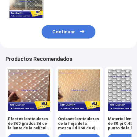
PP 3d del difusor vuela las
películas lenticulares del ojo
Continuar
Productos Recomendados
Efectos lenticulares
Órdenes lenticulares
Material lenti
de 360 grados 3d de
de la hoja de la
de 80lpi 0.45m
la lente de la película
mosca 3d 360 de ojo
punto de la len
del ojo micro
de la lente de la hoja
la hoja de la 