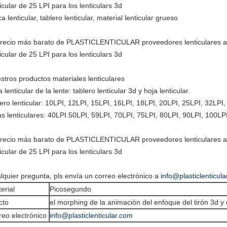
ticular de 25 LPI para los lenticulars 3d
a lenticular, tablero lenticular, material lenticular grueso
precio más barato de PLASTICLENTICULAR proveedores lenticulares al 
ticular de 25 LPI para los lenticulars 3d
stros productos materiales lenticulares
 lenticular de la lente: tablero lenticular 3d y hoja lenticular.
lero lenticular: 10LPI, 12LPI, 15LPI, 16LPI, 18LPI, 20LPI, 25LPI, 32LPI
as lenticulares: 40LPI.50LPI, 59LPI, 70LPI, 75LPI, 80LPI, 90LPI, 100LP
precio más barato de PLASTICLENTICULAR proveedores lenticulares al 
ticular de 25 LPI para los lenticulars 3d
lquier pregunta, pls envía un correo electrónico a
info@plasticlenticul
erial
Picosegundo
cto
el morphing de la animación del enfoque del tirón 3d y
reo electrónico
info@plasticlenticular.com