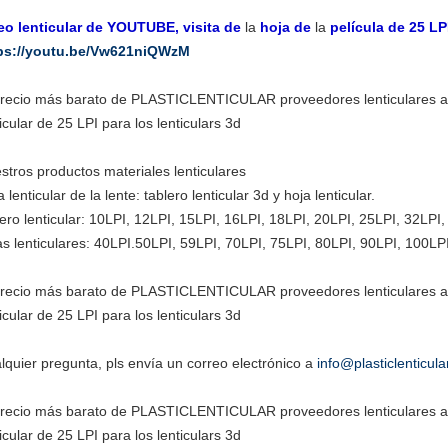
eo lenticular de YOUTUBE, visita de
la
hoja de
la
película de 25 LP
ps://youtu.be/Vw621niQWzM
precio más barato de PLASTICLENTICULAR proveedores lenticulares al 
ticular de 25 LPI para los lenticulars 3d
stros productos materiales lenticulares
 lenticular de la lente: tablero lenticular 3d y hoja lenticular.
lero lenticular: 10LPI, 12LPI, 15LPI, 16LPI, 18LPI, 20LPI, 25LPI, 32LPI
as lenticulares: 40LPI.50LPI, 59LPI, 70LPI, 75LPI, 80LPI, 90LPI, 100LP
precio más barato de PLASTICLENTICULAR proveedores lenticulares al 
ticular de 25 LPI para los lenticulars 3d
lquier pregunta, pls envía un correo electrónico a
info@plasticlenticul
precio más barato de PLASTICLENTICULAR proveedores lenticulares al 
ticular de 25 LPI para los lenticulars 3d