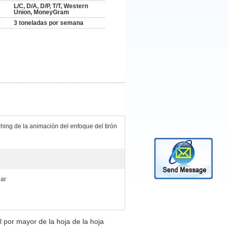
L/C, D/A, D/P, T/T, Western
Union, MoneyGram
:
3 toneladas por semana
hing de la animación del enfoque del tirón
lar
por mayor de la hoja de la hoja