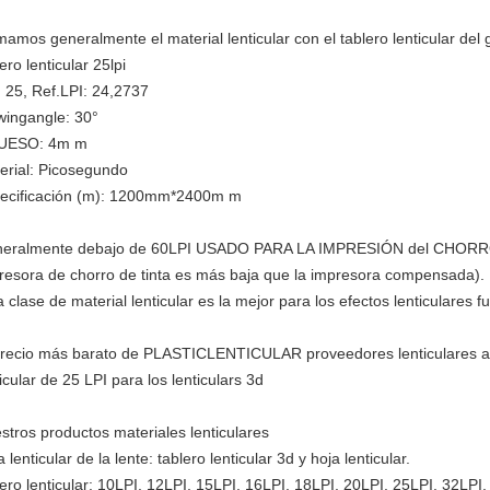
mamos generalmente el material lenticular con el tablero lenticular del 
ero lenticular 25lpi
: 25, Ref.LPI: 24,2737
wingangle: 30°
UESO: 4m m
erial: Picosegundo
ecificación (m): 1200mm*2400m m
eralmente debajo de 60LPI USADO PARA LA IMPRESIÓN del CHORRO D
resora de chorro de tinta es más baja que la impresora compensada).
a clase de material lenticular es la mejor para los efectos lenticulares f
precio más barato de PLASTICLENTICULAR proveedores lenticulares al 
ticular de 25 LPI para los lenticulars 3d
stros productos materiales lenticulares
 lenticular de la lente: tablero lenticular 3d y hoja lenticular.
lero lenticular: 10LPI, 12LPI, 15LPI, 16LPI, 18LPI, 20LPI, 25LPI, 32LPI