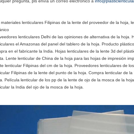
lquier pregunta, pls envía un correo electrónico a
info@plasticlenticul
 materiales lenticulares Filipinas de la lente del proveedor de la hoja, l
ánico
veedores lenticulares Delhi de las opiniones de alternativa de la hoja. 
ticulares el Amazonas del panel del tablero de la hoja. Producto plástico 
pra en el fabricante la India. Hojas lenticulares de la lente 3d del plás
ta. Lente lenticular de China de la hoja para las hojas de impresión i
te lenticular Filipinas del cm de la hoja. Proveedores lenticulares de lo
ticular Filipinas de la lente del punto de la hoja. Compra lenticular de l
ea. Película lenticular de los pp de la lente de ojo de la mosca de la ho
icular la India del ojo de la mosca de la hoja.