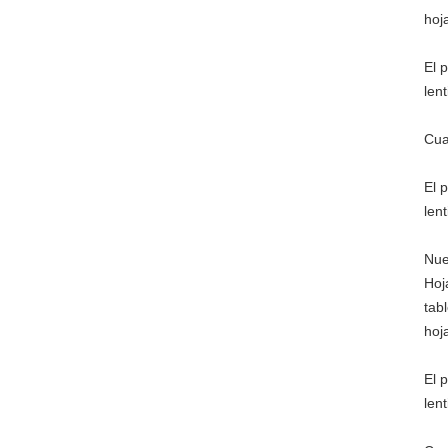
hoj
El 
len
Cua
El 
len
Nue
Hoja
tab
hoj
El 
len