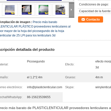
Condiciones de pago:
Capacidad de la fuente
Contacto
Ampliación de imagen :
Precio más barato
LENTICULAR PLÁSTICO proveedores lenticulares al
por mayor de la hoja del picosegundo de la hoja
lenticular de 25 LPI para los lenticulars 3d
cripción detallada del producto
Picosegundo
efecto morp
terial:
Efecto:
3d
amaño:
el 1.2*2.4m
Grueso:
4m m
rreo electrónico:
info@plasticlenticular.com
Skype:
winylenticu
chat/WhatsApp:
86-15623539655
precio más barato de PLASTICLENTICULAR proveedores lenticulares al 