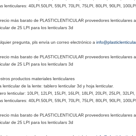
as lenticulares: 40LPI.50LPI, 59LPI, 70LPI, 75LPI, 80LPI, 90LPI, 100LP
precio más barato de PLASTICLENTICULAR proveedores lenticulares al 
ticular de 25 LPI para los lenticulars 3d
lquier pregunta, pls envía un correo electrónico a
info@plasticlenticul
precio más barato de PLASTICLENTICULAR proveedores lenticulares al 
ticular de 25 LPI para los lenticulars 3d
stros productos materiales lenticulares
 lenticular de la lente: tablero lenticular 3d y hoja lenticular.
lero lenticular: 10LPI, 12LPI, 15LPI, 16LPI, 18LPI, 20LPI, 25LPI, 32LPI
as lenticulares: 40LPI.50LPI, 59LPI, 70LPI, 75LPI, 80LPI, 90LPI, 100LP
precio más barato de PLASTICLENTICULAR proveedores lenticulares al 
ticular de 25 LPI para los lenticulars 3d