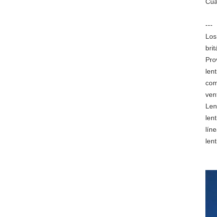
Cua
---
Los
brit
Pro
len
com
ven
Len
len
lín
lent