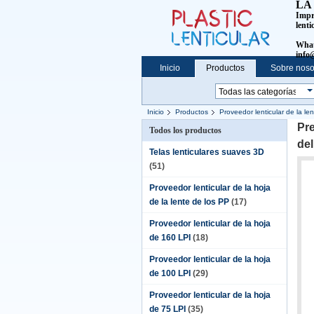
LA
Impre
lenti
What
info@
Inicio
Productos
Sobre noso
Inicio
Productos
Proveedor lenticular de la le
la hoja lenticular de 25 LPI para los lenticula
Pr
Todos los productos
del
Telas lenticulares suaves 3D
(51)
Proveedor lenticular de la hoja
de la lente de los PP
(17)
Proveedor lenticular de la hoja
de 160 LPI
(18)
Proveedor lenticular de la hoja
de 100 LPI
(29)
Proveedor lenticular de la hoja
de 75 LPI
(35)